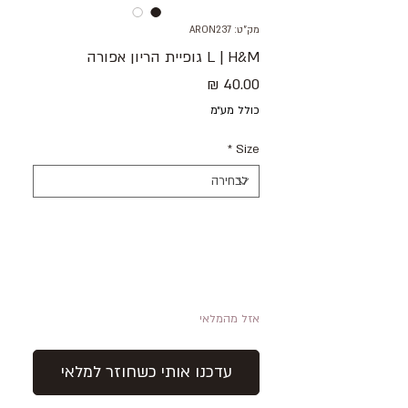
מק"ט: ARON237
L | H&M גופיית הריון אפורה
מחיר
כולל מע״מ
*
Size
אזל מהמלאי
עדכנו אותי כשחוזר למלאי