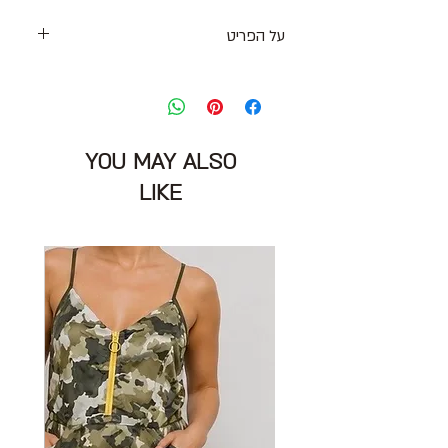
על הפריט
גופיית בייסיק הריון בצבע אפור עם כתפיות
רחבות
מידה מצויינת: L
הרכב בד: 77% כותנה 18% פוליאסטר 5%
YOU MAY ALSO
אלסטן
מצב: טוב מאוד 8/10
LIKE
H&M