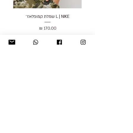
L | NIKE שמלת קמופלאז׳
מחיר
כולל מע״מ
blog
משלוחים והחזרות
למכור אצלנו
צור קשר
אודות
תקנון האתר