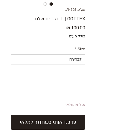
מק"ט: JAN306
L | GOTTEX בגד ים שלם
מחיר
כולל מע״מ
*
Size
אזל מהמלאי
עדכנו אותי כשחוזר למלאי