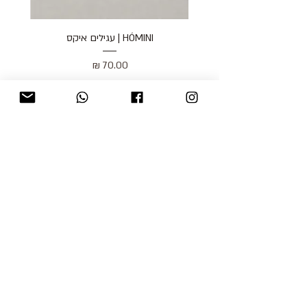
HÓMINI | עגילים איקס
מחיר
כולל מע״מ
blog
משלוחים והחזרות
למכור אצלנו
צור קשר
אודות
תקנון האתר