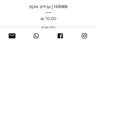
HÓMINI | עגילים איקס
מחיר
כולל מע״מ
blog
משלוחים והחזרות
למכור אצלנו
צור קשר
אודות
תקנון האתר