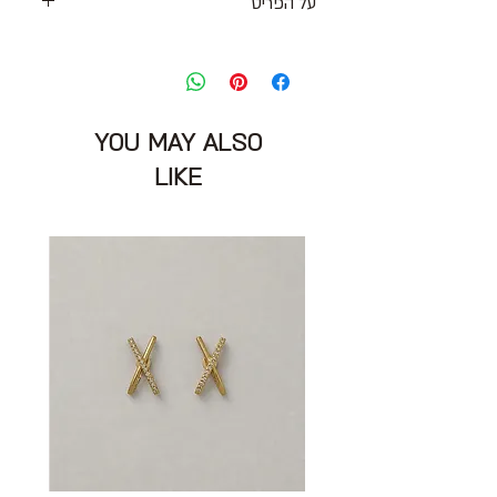
על הפריט
גופיית ריב שקפקפה בצבע שחור עם
מפתחים גדולים
מידה מצוינת: L
היקף מותניים: 82 ס״מ
YOU MAY ALSO
הרכב בד: 80% ויסקוזה 20% ניילון
מצב: חדש עם אטיקט 10/10
LIKE
CASTRO