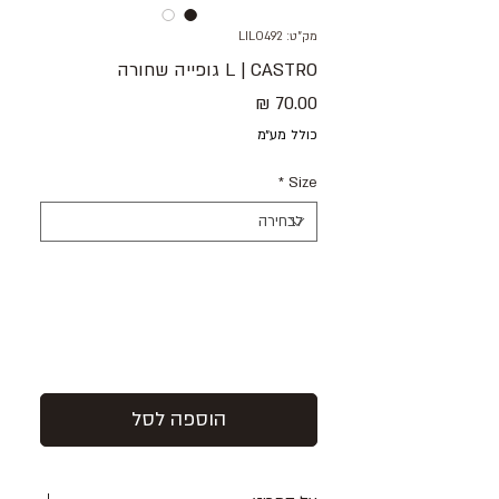
מק"ט: LILO492
L | CASTRO גופייה שחורה
מחיר
כולל מע״מ
*
Size
הוספה לסל