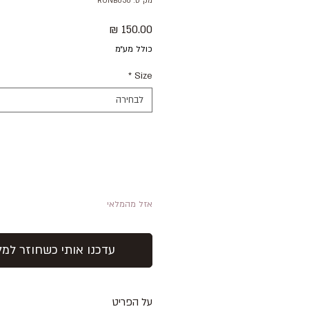
מק"ט: RONB030
מחיר
כולל מע״מ
*
Size
לבחירה
אזל מהמלאי
עדכנו אותי כשחוזר למל
על הפריט