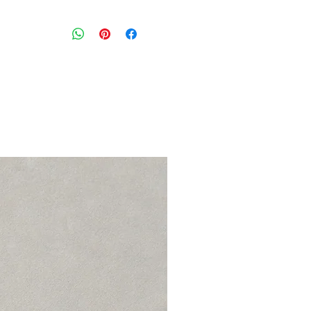
חולצה מכופתרת עם הדפס פרחים קטנים
מידה מצויינת: L
היקף חזה:
116 ס״מ
הרכב בד: 51% ויסקוזה 40% כותנה 9% צמר
מצב: טוב מאוד 8/10
AMERICAN VINTAGE