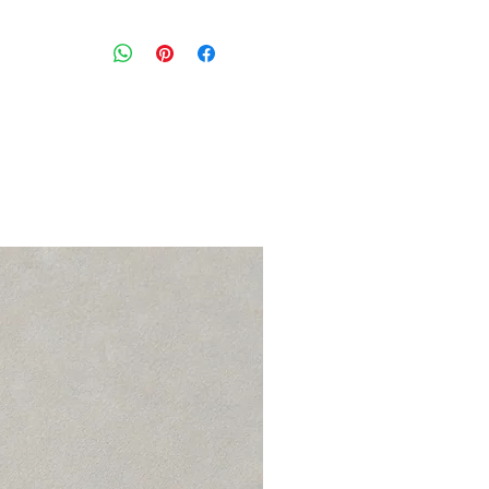
מכנסיים במרקם עור, שטיפה בצבע שח
גזרה בינונית עם סגירת כפתור ורוכסן, 
מידה: 30
מותניים: 90 ס״מ, מעט נמוך
הרכב בד: 63% ליוסיל 35% כותנה 2% ספנדקס
מצב: טוב מאוד
7 For All Mankind