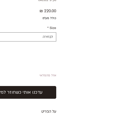
מק"ט: ORL022
מחיר
כולל מע״מ
*
Size
לבחירה
אזל מהמלאי
עדכנו אותי כשחוזר למל
על הפריט