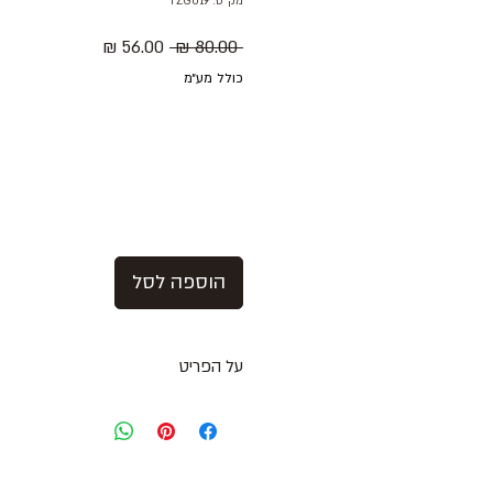
מק"ט: TZG019
מחיר
מחיר
 ‏80.00 ‏₪ 
רגיל
מבצע
כולל מע״מ
הוספה לסל
על הפריט
צעיף דק ורוד /לבן
הרכב בד: כותנה
מצב: חדש עם אטיקט 10/10
HOLLISTER