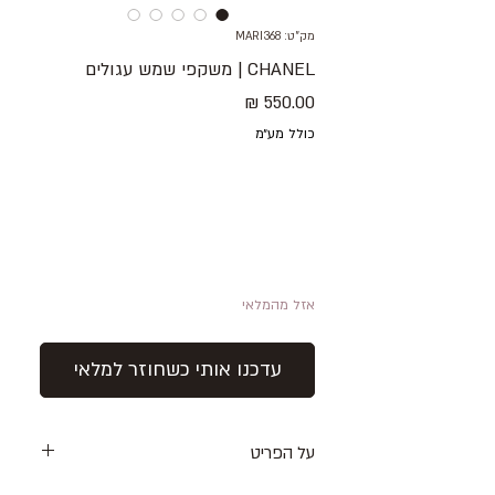
מק"ט: MARI368
CHANEL | משקפי שמש עגולים
מחיר
כולל מע״מ
אזל מהמלאי
עדכנו אותי כשחוזר למלאי
על הפריט