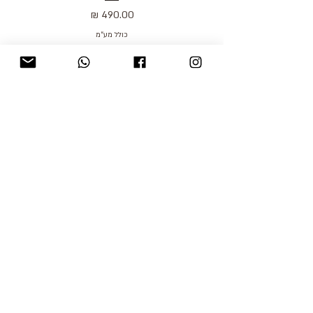
מחיר
כולל מע״מ
blog
משלוחים והחזרות
למכור אצלנו
צור קשר
אודות
תקנון האתר