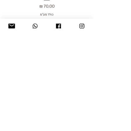
מחיר
כולל מע״מ
blog
משלוחים והחזרות
למכור אצלנו
צור קשר
אודות
תקנון האתר