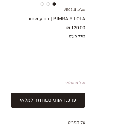
מק"ט: ARO2111
BIMBA Y LOLA | כובע שחור
מחיר
כולל מע״מ
אזל מהמלאי
עדכנו אותי כשחוזר למלאי
על הפריט