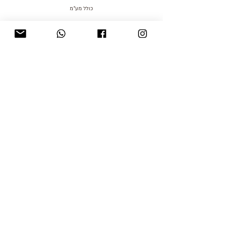
כולל מע״מ
blog
משלוחים והחזרות
למכור אצלנו
צור קשר
אודות
תקנון האתר