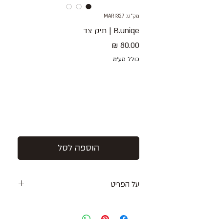
מק"ט: MARI327
B.uniqe | תיק צד
מחיר
כולל מע״מ
הוספה לסל
על הפריט
תיק צד בינוני / קטן בגוון חום מוקה עם
שלושה תאים