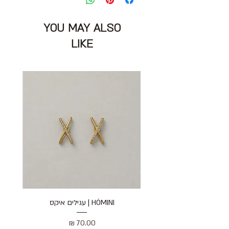
סגירת רוכסן למגנטים ודיטייל ורצועת אורך
שניתן להסיר
YOU MAY ALSO
גודל: 15X19 ס״מ בסיס: 6 ס״מ
הרכב: ללא תוית / מרגיש כמו עור
LIKE
מצב: כחדש 9/10
B. uniqe
HÓMINI | עגילים איקס
מחיר