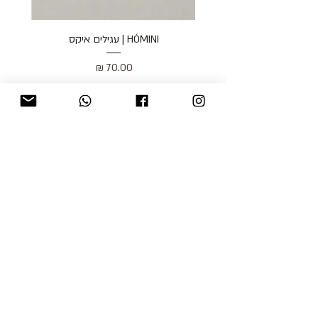
HÓMINI | עגילים איקס
מחיר
כולל מע״מ
blog
משלוחים והחזרות
למכור אצלנו
צור קשר
אודות
תקנון האתר