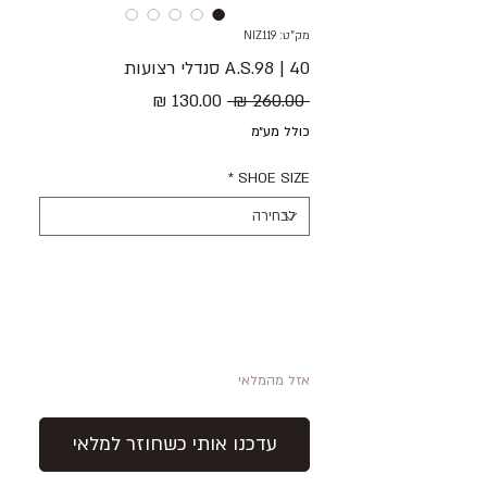
מק"ט: NIZ119
40 | A.S.98 סנדלי רצועות
מחיר
מחיר
 ‏260.00 ‏₪ 
רגיל
מבצע
כולל מע״מ
*
SHOE SIZE
אזל מהמלאי
עדכנו אותי כשחוזר למלאי