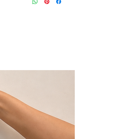
מידה: UK6\EUR39\US 7\ 25CM
suede classic
הרכב: עור, סוליה גומי
מצב: חדש עם קופסא מקורית 10/10
Puma