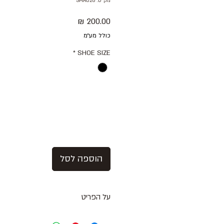
מק"ט: SHA028
מחיר
כולל מע״מ
*
SHOE SIZE
הוספה לסל
על הפריט
סניקרס זמש בצבע שחור/ לבן עם סולי