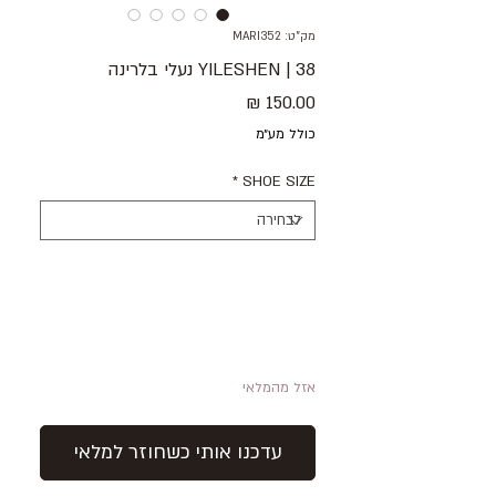
מק"ט: MARI352
38 | YILESHEN נעלי בלרינה
מחיר
כולל מע״מ
*
SHOE SIZE
אזל מהמלאי
עדכנו אותי כשחוזר למלאי