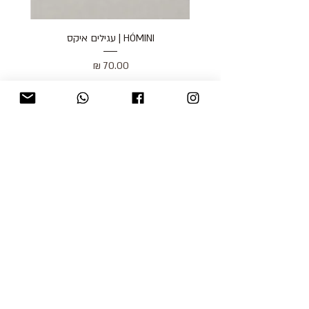
HÓMINI | עגילים איקס
מחיר
כולל מע״מ
blog
משלוחים והחזרות
למכור אצלנו
צור קשר
אודות
תקנון האתר