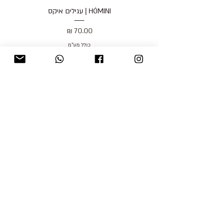
HÓMINI | עגילים איקס
מחיר
כולל מע״מ
blog
משלוחים והחזרות
למכור אצלנו
צור קשר
אודות
תקנון האתר