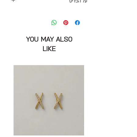
על הפריט
נעלי עקב עשויים זמש בגוון ורוד פוקסיה
עם רצועה ואבזם ״יהלומים״
פתוח בעקב
מידה: 38
YOU MAY ALSO
גובה עקב: 9 ס״מ
גפה עור
LIKE
מצב: חדש 9/10 ללא קופסא
Michaella by Lafayette