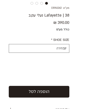
מק"ט: ORN1262
38 | Lafayette נעלי עקב
מחיר
כולל מע״מ
*
SHOE SIZE
הוספה לסל