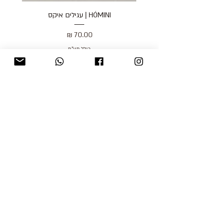
HÓMINI | עגילים איקס
מחיר
כולל מע״מ
blog
משלוחים והחזרות
למכור אצלנו
צור קשר
אודות
תקנון האתר