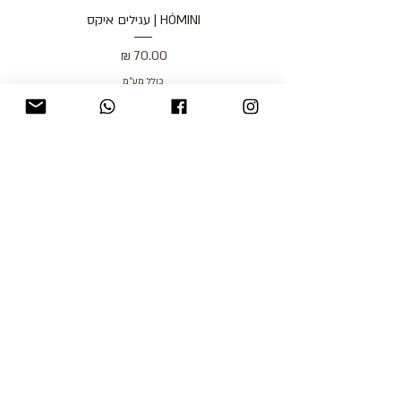
HÓMINI | עגילים איקס
מחיר
כולל מע״מ
blog
משלוחים והחזרות
למכור אצלנו
צור קשר
אודות
תקנון האתר