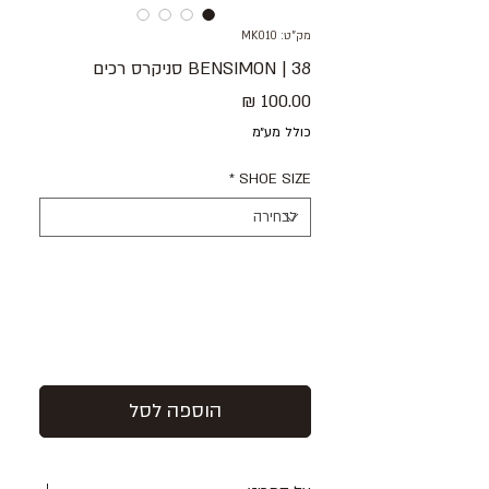
מק"ט: MK010
38 | BENSIMON סניקרס רכים
מחיר
כולל מע״מ
*
SHOE SIZE
הוספה לסל