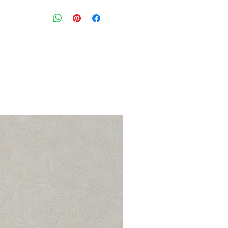
נעלי סניקרס גבוהים לבנים בשילוב עם 
מידה מצויינת: uk 5 \ eur 38.5\ 24.5 cm \ us 7.5
מצב: טוב עם סימני שימוש 7/10
NIKE