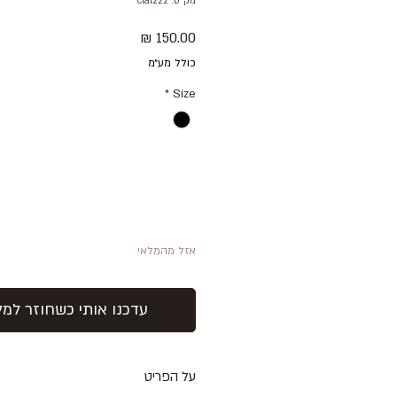
מק"ט: clal222
מחיר
כולל מע״מ
*
Size
אזל מהמלאי
עדכנו אותי כשחוזר למל
על הפריט