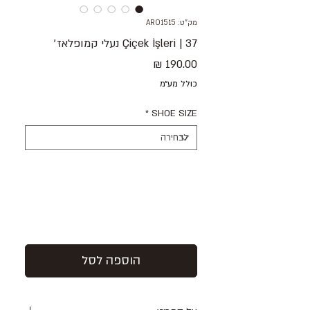
מק"ט: ARO1515
37 | Çiçek İşleri נעלי קמופלאז׳
מחיר
כולל מע״מ
*
SHOE SIZE
הוספה לסל