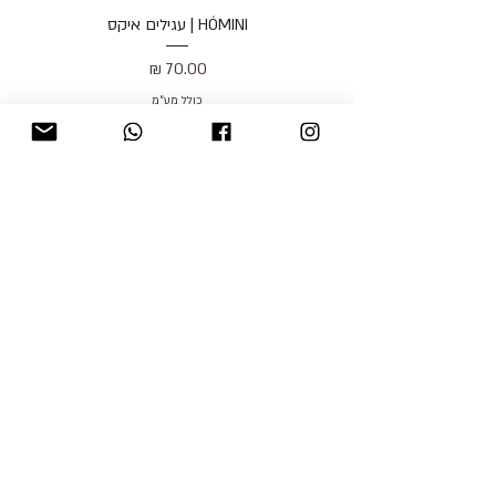
HÓMINI | עגילים איקס
מחיר
כולל מע״מ
blog
משלוחים והחזרות
למכור אצלנו
צור קשר
אודות
תקנון האתר