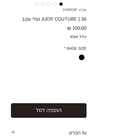
מק"ט: DOM2287
36 | JUCIY COUTURE נעלי עקב
מחיר
כולל מע״מ
*
SHOE SIZE
הוספה לסל
על הפריט