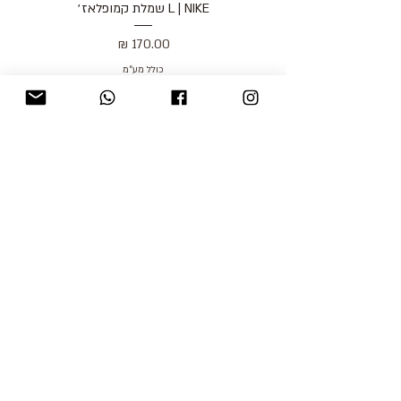
L | NIKE שמלת קמופלאז׳
מחיר
כולל מע״מ
blog
משלוחים והחזרות
למכור אצלנו
צור קשר
אודות
תקנון האתר