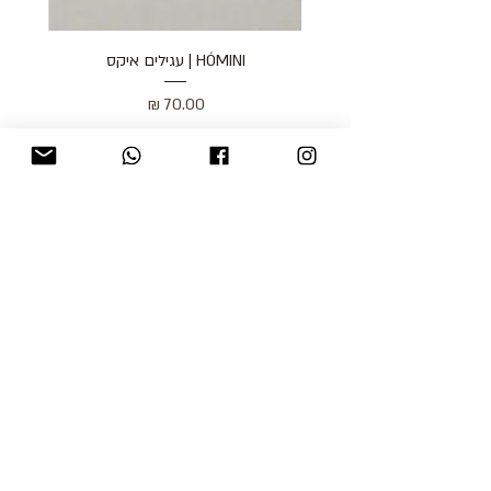
HÓMINI | עגילים איקס
מחיר
כולל מע״מ
blog
משלוחים והחזרות
למכור אצלנו
צור קשר
אודות
תקנון האתר