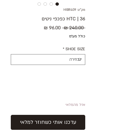
מק"ט: HIBR409
36 | HTC כפכפי ניטים
מחיר
מחיר
 ‏240.00 ‏₪ 
רגיל
מבצע
כולל מע״מ
*
SHOE SIZE
אזל מהמלאי
עדכנו אותי כשחוזר למלאי