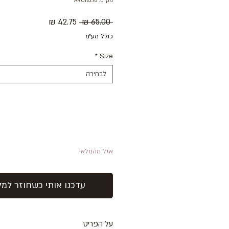
מק"ט: ARON278
מחיר
מחיר
 ‏65.00 ‏₪ 
רגיל
מבצע
כולל מע״מ
*
Size
לבחירה
אזל מהמלאי
עדכנו אותי כשחוזר למל
על הפריט