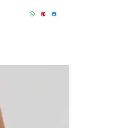
חולצת פסים הריון על בסיס כחול
דגם:MAY
מידה מצויינת: 2
הרכב בד: כותנה ולייקרה
מצב: טוב מאוד 8/10
KARINOY