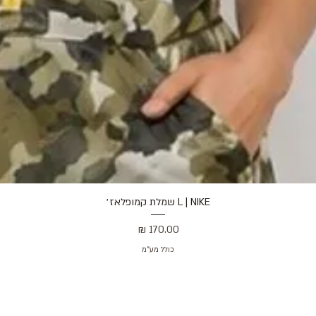
L | NIKE שמלת קמופלאז׳
תצוגה מהירה
מחיר
כולל מע״מ