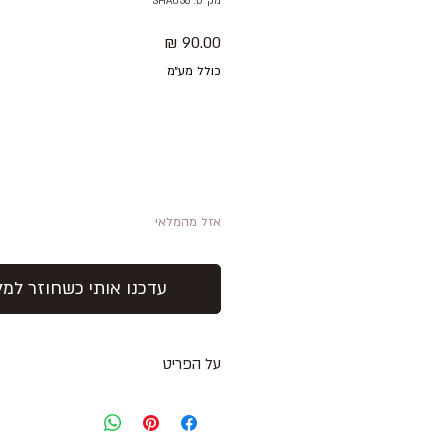
מק"ט: SHA036
מחיר
כולל מע״מ
אזל מהמלאי
עדכנו אותי כשחוזר למל
על הפריט
צמיד חוליות מלבניות מכסף 925
סגירה באבזם
אורך הצמיד: 20-17 ס''מ עם שרשרת הארכה